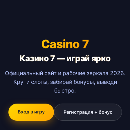
Casino 7
Казино 7 — играй ярко
Официальный сайт и рабочие зеркала 2026.
Крути слоты, забирай бонусы, выводи
быстро.
Вход в игру
Регистрация + бонус